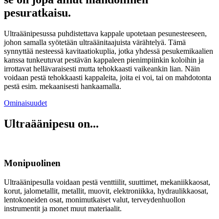
pesuratkaisu.
Ultraäänipesussa puhdistettava kappale upotetaan pesunesteeseen,
johon samalla syötetään ultraäänitaajuista värähtelyä. Tämä
synnyttää nesteessä kavitaatiokuplia, jotka yhdessä pesukemikaalien
kanssa tunkeutuvat pestävän kappaleen pienimpiinkin koloihin ja
irrottavat hellävaraisesti mutta tehokkaasti vaikeankin lian. Näin
voidaan pestä tehokkaasti kappaleita, joita ei voi, tai on mahdotonta
pestä esim. mekaanisesti hankaamalla.
Ominaisuudet
Ultraäänipesu on...
Monipuolinen
Ultraäänipesulla voidaan pestä venttiilit, suuttimet, mekaniikkaosat,
korut, jalometallit, metallit, muovit, elektroniikka, hydraulikkaosat,
lentokoneiden osat, monimutkaiset valut, terveydenhuollon
instrumentit ja monet muut materiaalit.