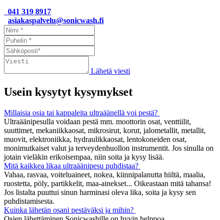
041 319 8917
asiakaspalvelu@sonicwash.fi
Lähetä viesti
Usein kysytyt kysymykset
Millaisia osia tai kappaleita ultraäänellä voi pestä?
Ultraäänipesulla voidaan pestä mm. moottorin osat, venttiilit,
suuttimet, mekaniikkaosat, mikrosirut, korut, jalometallit, metallit,
muovit, elektroniikka, hydraulikkaosat, lentokoneiden osat,
monimutkaiset valut ja terveydenhuollon instrumentit. Jos sinulla on
jotain vieläkin erikoisempaa, niin soita ja kysy lisää.
Mitä kaikkea likaa ultraäänipesu puhdistaa?
Vahaa, rasvaa, voiteluaineet, nokea, kiinnipalanutta hiiltä, maalia,
ruostetta, pöly, partikkelit, maa-ainekset... Oikeastaan mitä tahansa!
Jos listalta puuttui sinun harminasi oleva lika, soita ja kysy sen
puhdistamisesta.
Kuinka lähetän osani pestäväksi ja mihin?
Osien lähettäminen Sonicwashille on hyvin helppoa.