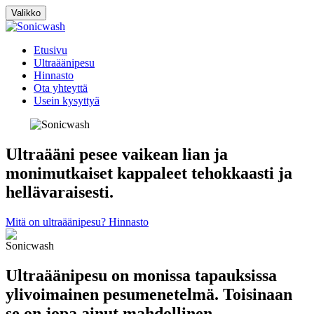
Valikko
Etusivu
Ultraäänipesu
Hinnasto
Ota yhteyttä
Usein kysyttyä
Ultraääni pesee vaikean lian ja
monimutkaiset kappaleet tehokkaasti ja
hellävaraisesti.
Mitä on ultraäänipesu?
Hinnasto
Ultraäänipesu on monissa tapauksissa
ylivoimainen pesumenetelmä. Toisinaan
se on jopa ainut mahdollinen