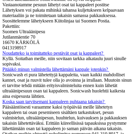
Vastaanotamme pesuun lähetyt osat tai kappaleet postitse
Lähetyksen voi pakata mihinkä tahansa kuljetukseen kelpaavaan
materiaaliin ja ne toimitetaan takaisin samassa pakkauksessa.
Suosittelemme lähetykseen Kiitolinjaa tai Suomen Postia.
Pakettiin:
Suomen Ultraäänipesu
Jutilanmäentie 70
16670 KÄRKÖLÄ
0413198917
Noudatteko ja toimitatteko pestävät osat ja kappaleet?
Kyllä. Soitathan meille, niin sovitaan tarkka aikataulu juuri sinulle
sopivaksi.
Pitääkö minun valmistella lähettämäni kappale jotenkin?
Sonicwash ei pura lähetettyjä kappaleita, vaan kaikki mahdolliset
kannet, osat ja ruuvit tulee olla jo avoinna ja irrallaan. Muutoin sinun
ei tarvitse tehdä mitään erityisvalmisteluita ennen kuin lähetät
ultraäänipesuun osan tai kappaleen. Sonicwash huolehtii kaikesta
aina esipesusta lähtien.
Koska saan tarvitsemani kappaleen puhtaana takaisin?
Pääsääntöisesti varaamme kaksi työpäivää meille lähetetyn
kappaleen tai osan pesemiseen sisältäen tarkastukset, pesun
valmistelun, ultraäänipesun, huuhtelun, kuivauksen ja pakkauksen
takaisin lähetettäväksi. Erittäin kiireellisissä tapauksissa pystymme
lähettämään osan tai kappaleen jo saman päivän aikana takaisin.
Otathan meihin yhteyttä puhelimitse numeroon 041 319 8917, ja