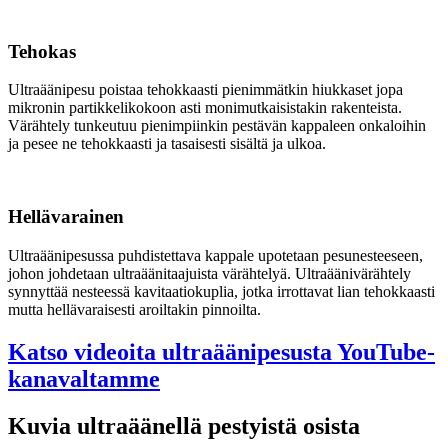
Tehokas
Ultraäänipesu poistaa tehokkaasti pienimmätkin hiukkaset jopa
mikronin partikkelikokoon asti monimutkaisistakin rakenteista.
Värähtely tunkeutuu pienimpiinkin pestävän kappaleen onkaloihin
ja pesee ne tehokkaasti ja tasaisesti sisältä ja ulkoa.
Hellävarainen
Ultraäänipesussa puhdistettava kappale upotetaan pesunesteeseen,
johon johdetaan ultraäänitaajuista värähtelyä. Ultraäänivärähtely
synnyttää nesteessä kavitaatiokuplia, jotka irrottavat lian tehokkaasti
mutta hellävaraisesti aroiltakin pinnoilta.
Katso videoita ultraäänipesusta YouTube-
kanavaltamme
Kuvia ultraäänellä pestyistä osista